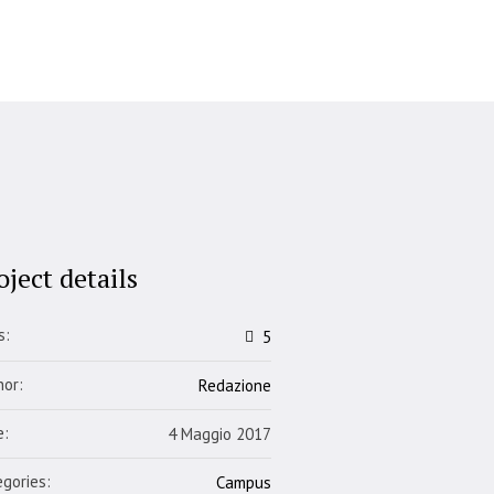
oject details
s:
5
hor:
Redazione
e:
4 Maggio 2017
gories:
Campus