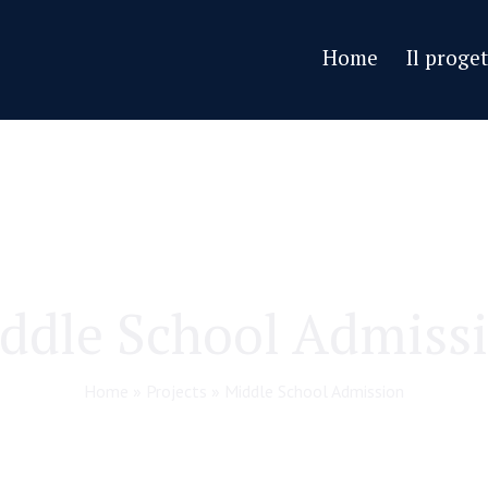
Home
Il proge
ddle School Admiss
Home
»
Projects
»
Middle School Admission