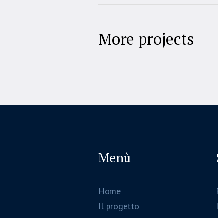
More projects
Menù
Home
Il progetto