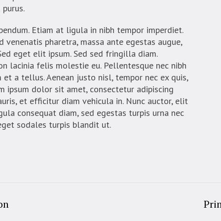
 purus.
bendum. Etiam at ligula in nibh tempor imperdiet.
d venenatis pharetra, massa ante egestas augue,
 Sed eget elit ipsum. Sed sed fringilla diam.
n lacinia felis molestie eu. Pellentesque nec nibh
et a tellus. Aenean justo nisl, tempor nec ex quis,
 ipsum dolor sit amet, consectetur adipiscing
ris, et efficitur diam vehicula in. Nunc auctor, elit
igula consequat diam, sed egestas turpis urna nec
eget sodales turpis blandit ut.
on
Pri