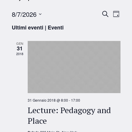
Eventi
Eve
8/7/2026
Cerca
Giorno
Seleziona
Vist
Ricerca
Ultimi eventi | Eventi
la
Navi
data.
e
GEN
31
viste
2018
Naviga
31 Gennaio 2018 @ 8:00
-
17:00
Lecture: Pedagogy and
Place