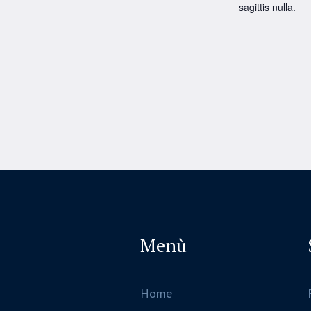
sagittis nulla.
Menù
Home