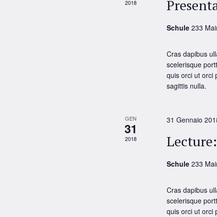
Presenta
2018
Schule
233 Mai
Cras dapibus ull
scelerisque portt
quis orci ut orci
sagittis nulla.
GEN
31 Gennaio 201
31
Lecture
2018
Schule
233 Mai
Cras dapibus ull
scelerisque portt
quis orci ut orci